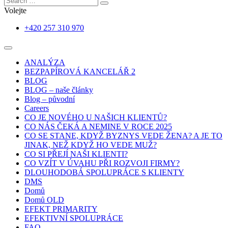
Volejte
+420 257 310 970
ANALÝZA
BEZPAPÍROVÁ KANCELÁŘ 2
BLOG
BLOG – naše články
Blog – původní
Careers
CO JE NOVÉHO U NAŠICH KLIENTŮ?
CO NÁS ČEKÁ A NEMINE V ROCE 2025
CO SE STANE, KDYŽ BYZNYS VEDE ŽENA? A JE TO
JINAK, NEŽ KDYŽ HO VEDE MUŽ?
CO SI PŘEJÍ NAŠI KLIENTI?
CO VZÍT V ÚVAHU PŘI ROZVOJI FIRMY?
DLOUHODOBÁ SPOLUPRÁCE S KLIENTY
DMS
Domů
Domů OLD
EFEKT PRIMARITY
EFEKTIVNÍ SPOLUPRÁCE
FAQ