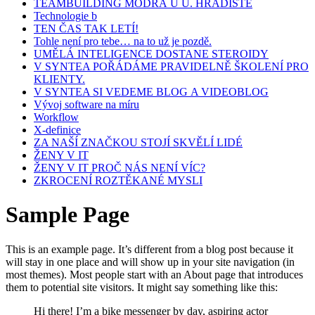
TEAMBUILDING MODRÁ U U. HRADIŠTĚ
Technologie b
TEN ČAS TAK LETÍ!
Tohle není pro tebe… na to už je pozdě.
UMĚLÁ INTELIGENCE DOSTANE STEROIDY
V SYNTEA POŘÁDÁME PRAVIDELNĚ ŠKOLENÍ PRO
KLIENTY.
V SYNTEA SI VEDEME BLOG A VIDEOBLOG
Vývoj software na míru
Workflow
X-definice
ZA NAŠÍ ZNAČKOU STOJÍ SKVĚLÍ LIDÉ
ŽENY V IT
ŽENY V IT PROČ NÁS NENÍ VÍC?
ZKROCENÍ ROZTĚKANÉ MYSLI
Sample Page
This is an example page. It’s different from a blog post because it
will stay in one place and will show up in your site navigation (in
most themes). Most people start with an About page that introduces
them to potential site visitors. It might say something like this:
Hi there! I’m a bike messenger by day, aspiring actor