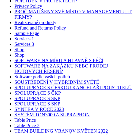
POŘÁDEK V PROJEKTECH?
Privacy Policy
PROČ MAJÍ ŽENY SVÉ MÍSTO V MANAGEMENTU IT
FIRMY?
Realizované produkty
Refund and Returns Policy
Sample Page
Services 1
Services 3
Shop
Shop
SOFTWARE NA MÍRU A HLAVNĚ S PÉČÍ
SOFTWARE NA ZAKÁZKU NEBO PRODEJ
HOTOVÝCH ŘEŠENÍ?
Software podle vašich potřeb
SOUSTŘEDĚNÍ V HYBRIDNÍM SVĚTĚ
SPOLUPRÁCE S ČESKOU KANCELÁŘÍ POJISTITELŮ
SPOLUPRÁCE S ČKP
SPOLUPRÁCE S SKP
SPOLUPRÁCE S SKP
SYNTEA V ROCE 2023
SYSTÉM TON3000 A SUPRAPHON
Table Price
Table Price 2
TEAM BUILDING VRANOV KVĚTEN 2022