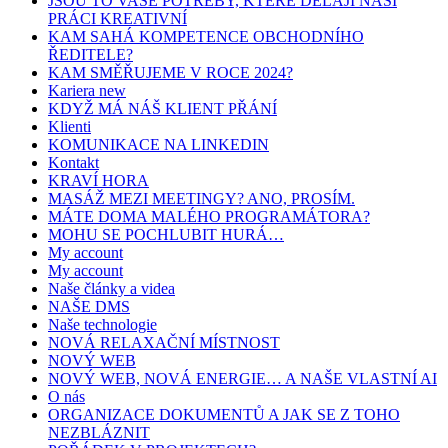
JSOU TO VAŠE POTŘEBY, KTERÉ DĚLAJÍ NAŠI
PRÁCI KREATIVNÍ
KAM SAHÁ KOMPETENCE OBCHODNÍHO
ŘEDITELE?
KAM SMĚŘUJEME V ROCE 2024?
Kariera new
KDYŽ MÁ NÁŠ KLIENT PŘÁNÍ
Klienti
KOMUNIKACE NA LINKEDIN
Kontakt
KRAVÍ HORA
MASÁŽ MEZI MEETINGY? ANO, PROSÍM.
MÁTE DOMA MALÉHO PROGRAMÁTORA?
MOHU SE POCHLUBIT HURÁ…
My account
My account
Naše články a videa
NAŠE DMS
Naše technologie
NOVÁ RELAXAČNÍ MÍSTNOST
NOVÝ WEB
NOVÝ WEB, NOVÁ ENERGIE… A NAŠE VLASTNÍ AI
O nás
ORGANIZACE DOKUMENTŮ A JAK SE Z TOHO
NEZBLÁZNIT