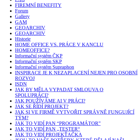
FIREMNÍ BENEFITY
Forum
Gallery
GAM
GEOARCHIV
GEOARCHIV
Historie
HOME OFFICE VS. PRÁCE V KANCLU
HOMEOFFICE?
Informační systém ČKP
Informační systém SKP
Informační systém Supraphon
INSPIRACE JE K NEZAPLACENÍ NEJEN PRO OSOBNÍ
ROZVOJ
ISDN
JAK BY MĚLA VYPADAT SMLOUVA O
SPOLUPRÁCI?
JAK POUŽÍVÁME AI V PRÁCI?
JAK SE ŘÍDÍ PROJEKT?
JAK SI VE FIRMĚ VYTVOŘIT SPRÁVNĚ FUNGUJÍCÍ
TÝM?
JAK TO VIDÍ PAN “PROGRAMÁTOR”
JAK TO VIDÍ PAN „TESTER“
JAK TO VIDÍ PROJEKŤAČKA