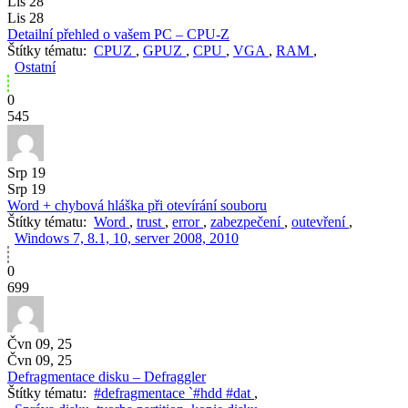
Lis 28
Lis 28
Detailní přehled o vašem PC – CPU-Z
Štítky tématu:
CPUZ
,
GPUZ
,
CPU
,
VGA
,
RAM
,
Ostatní
0
545
Srp 19
Srp 19
Word + chybová hláška při otevírání souboru
Štítky tématu:
Word
,
trust
,
error
,
zabezpečení
,
outevření
,
Windows 7, 8.1, 10, server 2008, 2010
0
699
Čvn 09, 25
Čvn 09, 25
Defragmentace disku – Defraggler
Štítky tématu:
#defragmentace `#hdd #dat
,