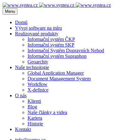
Menu
Domů
Vývoj software na míru
Realizované produkty
Informační systém ČKP
Informační systém SKP
Informační Systém Dopravních Nehod
Informační systém Supraphon
Geoarchiv
Naše technologie
Global Application Manager
Document Management System
Workflow
X-definice
O nás
Klienti
Blog
Naše články a videa
Kariera
Historie
Kontakt
info@syntea.cz