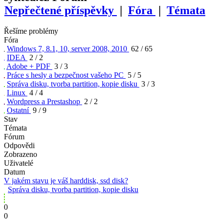
Nepřečtené příspěvky
|
Fóra
|
Témata
Řešíme problémy
Fóra
Windows 7, 8.1, 10, server 2008, 2010
62
/
65
IDEA
2
/
2
Adobe + PDF
3
/
3
Práce s hesly a bezpečnost vašeho PC
5
/
5
Správa disku, tvorba partition, kopie disku
3
/
3
Linux
4
/
4
Wordpress a Prestashop
2
/
2
Ostatní
9
/
9
Stav
Témata
Fórum
Odpovědi
Zobrazeno
Uživatelé
Datum
V jakém stavu je váš harddisk, ssd disk?
Správa disku, tvorba partition, kopie disku
0
0