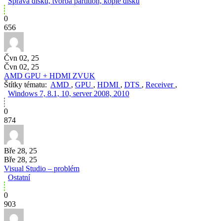
Správa disku, tvorba partition, kopie disku
0
656
Čvn 02, 25
Čvn 02, 25
AMD GPU + HDMI ZVUK
Štítky tématu:
AMD
,
GPU
,
HDMI
,
DTS
,
Receiver
,
Windows 7, 8.1, 10, server 2008, 2010
0
874
Bře 28, 25
Bře 28, 25
Visual Studio – problém
Ostatní
0
903