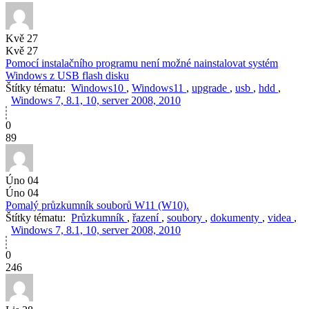
Kvě 27
Kvě 27
Pomocí instalačního programu není možné nainstalovat systém
Windows z USB flash disku
Štítky tématu:
Windows10
,
Windows11
,
upgrade
,
usb
,
hdd
,
Windows 7, 8.1, 10, server 2008, 2010
0
89
Úno 04
Úno 04
Pomalý průzkumník souborů W11 (W10).
Štítky tématu:
Průzkumník
,
řazení
,
soubory
,
dokumenty
,
videa
,
Windows 7, 8.1, 10, server 2008, 2010
0
246