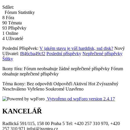
Sdílet:
Fórum Statistiky
8
Fóra
90
Témata
93
Příspěvky
1
Online
4
Uživatelé
Poslední Příspěvek:
V jakém stavu je váš harddisk, ssd disk?
Nový
Uživatel:
f846cba49cf2
Poslední příspěvky
Nepřečtené příspěvky
Štítky
Ikony fóra:
Fórum neobsahuje žádné nepřečtené příspěvky
Fórum
obsahuje nepřečtené příspěvky
Téma ikony:
Bez odpovědi
Odpověďi
Aktivní
Hot
Zvýrazněný
Neschváleno
Vyřešeno
Soukromé
Uzavřeno
Vytvořeno od wpForo version 2.4.17
KANCELÁŘ
Radlická 591/115, 158 00 Praha 5 Tel: +420 257 310 970, +420
257 310 971 info(@)syntea.cz