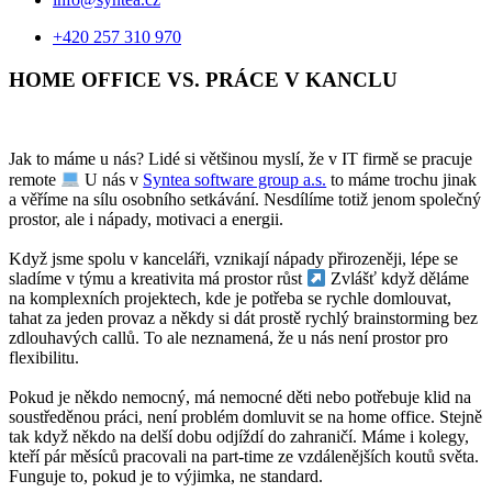
+420 257 310 970
HOME OFFICE VS. PRÁCE V KANCLU
Jak to máme u nás? Lidé si většinou myslí, že v IT firmě se pracuje
remote
U nás v
Syntea software group a.s.
to máme trochu jinak
a věříme na sílu osobního setkávání. Nesdílíme totiž jenom společný
prostor, ale i nápady, motivaci a energii.
Když jsme spolu v kanceláři, vznikají nápady přirozeněji, lépe se
sladíme v týmu a kreativita má prostor růst
Zvlášť když děláme
na komplexních projektech, kde je potřeba se rychle domlouvat,
tahat za jeden provaz a někdy si dát prostě rychlý brainstorming bez
zdlouhavých callů. To ale neznamená, že u nás není prostor pro
flexibilitu.
Pokud je někdo nemocný, má nemocné děti nebo potřebuje klid na
soustředěnou práci, není problém domluvit se na home office. Stejně
tak když někdo na delší dobu odjíždí do zahraničí. Máme i kolegy,
kteří pár měsíců pracovali na part-time ze vzdálenějších koutů světa.
Funguje to, pokud je to výjimka, ne standard.