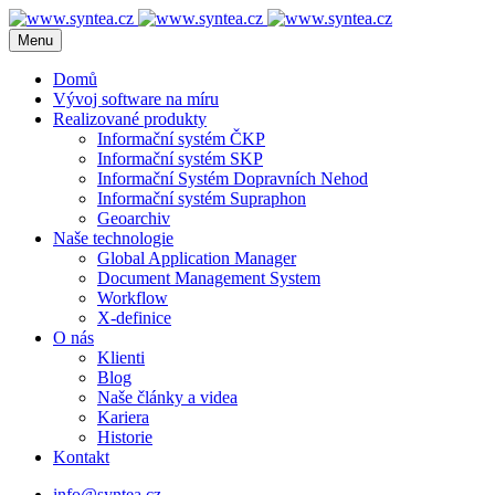
Menu
Domů
Vývoj software na míru
Realizované produkty
Informační systém ČKP
Informační systém SKP
Informační Systém Dopravních Nehod
Informační systém Supraphon
Geoarchiv
Naše technologie
Global Application Manager
Document Management System
Workflow
X-definice
O nás
Klienti
Blog
Naše články a videa
Kariera
Historie
Kontakt
info@syntea.cz