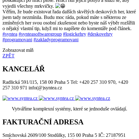
poskakující po hrací ploše. Hráči řídí jejich pohyb a snaží se, aby
vyjedli všechny mrkvičky.
Věřím, že bude existovat řada dalších skvělých deskových her, které
jsem tady nezmínila. Budu moc ráda, pokud máte s některou ze
zmíněných her svou osobní zkušenost nebo byste náš výběr rozšířili
o nějaký vlastní tip, když mi to napíšete do komentáře pod článek.
#syntea
#synteasoftwaregroup
#logickehry
#deskovehry
#programovani
#zakladyprogramovani
Zobrazovat míň
ZPĚT
KANCELÁŘ
Radlická 591/115, 158 00 Praha 5 Tel: +420 257 310 970, +420
257 310 971 info(@)syntea.cz
Vytváříme komplexní systémy, které se jednoduše ovládají.
FAKTURAČNÍ ADRESA
Smíchovská 2609/100 Stodůlky, 155 00 Praha 5 IČ: 27187951