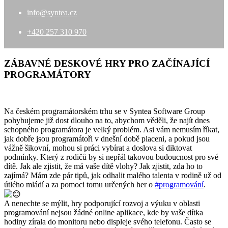
info@syntea.cz
+420 257 310 970
ZÁBAVNÉ DESKOVÉ HRY PRO ZAČÍNAJÍCÍ
PROGRAMÁTORY
Na českém programátorském trhu se v Syntea Software Group
pohybujeme již dost dlouho na to, abychom věděli, že najít dnes
schopného programátora je velký problém. Asi vám nemusím říkat,
jak dobře jsou programátoři v dnešní době placeni, a pokud jsou
vážně šikovní, mohou si práci vybírat a doslova si diktovat
podmínky. Který z rodičů by si nepřál takovou budoucnost pro své
dítě. Jak ale zjistit, že má vaše dítě vlohy? Jak zjistit, zda ho to
zajímá? Mám zde pár tipů, jak odhalit malého talenta v rodině už od
útlého mládí a za pomoci tomu určených her o
#programování
.
A nenechte se mýlit, hry podporující rozvoj a výuku v oblasti
programování nejsou žádné online aplikace, kde by vaše dítka
hodiny zírala do monitoru nebo displeje svého telefonu. Často se