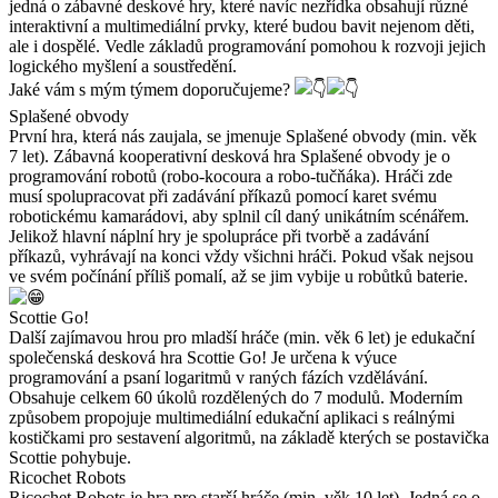
jedná o zábavné deskové hry, které navíc nezřídka obsahují různé
interaktivní a multimediální prvky, které budou bavit nejenom děti,
ale i dospělé. Vedle základů programování pomohou k rozvoji jejich
logického myšlení a soustředění.
Jaké vám s mým týmem doporučujeme?
Splašené obvody
První hra, která nás zaujala, se jmenuje Splašené obvody (min. věk
7 let). Zábavná kooperativní desková hra Splašené obvody je o
programování robotů (robo-kocoura a robo-tučňáka). Hráči zde
musí spolupracovat při zadávání příkazů pomocí karet svému
robotickému kamarádovi, aby splnil cíl daný unikátním scénářem.
Jelikož hlavní náplní hry je spolupráce při tvorbě a zadávání
příkazů, vyhrávají na konci vždy všichni hráči. Pokud však nejsou
ve svém počínání příliš pomalí, až se jim vybije u robůtků baterie.
Scottie Go!
Další zajímavou hrou pro mladší hráče (min. věk 6 let) je edukační
společenská desková hra Scottie Go! Je určena k výuce
programování a psaní logaritmů v raných fázích vzdělávání.
Obsahuje celkem 60 úkolů rozdělených do 7 modulů. Moderním
způsobem propojuje multimediální edukační aplikaci s reálnými
kostičkami pro sestavení algoritmů, na základě kterých se postavička
Scottie pohybuje.
Ricochet Robots
Ricochet Robots je hra pro starší hráče (min. věk 10 let). Jedná se o