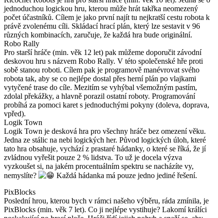
jednoduchou logickou hru, kterou může hrát takřka neomezený
počet účastníků. Cílem je jako první najít tu nejkratší cestu robota k
právě zvolenému cíli. Skládací hrací plán, který lze sestavit v 96
různých kombinacích, zaručuje, že každá hra bude originální.
Robo Rally
Pro starší hráče (min. věk 12 let) pak můžeme doporučit závodní
deskovou hru s názvem Robo Rally. V této společenské hře proti
sobě stanou roboti. Cílem pak je programově manévrovat svého
robota tak, aby se co nejlépe dostal přes herní plán po vlajkami
vytyčené trase do cíle. Mezitím se vyhýbal všemožným pastím,
zdolal překážky, a hlavně porazil ostatní roboty. Programování
probíhá za pomoci karet s jednoduchými pokyny (doleva, doprava,
vpřed).
Logik Town
Logik Town je desková hra pro všechny hráče bez omezení věku.
Jedna ze stálic na nebi logických her. Původ logických úloh, které
tato hra obsahuje, vychází z prastaré hádanky, o které se říká, že jí
zvládnou vyřešit pouze 2 % lidstva. To už je docela výzva
vyzkoušet si, na jakém procentuálním spektru se nacházíte vy,
nemyslíte?
Každá hádanka má pouze jedno jediné řešení.
PixBlocks
Poslední hrou, kterou bych v rámci našeho výběru, ráda zmínila, je
PixBlocks (min. věk 7 let). Co ji nejlépe vystihuje? Lakomí králíci