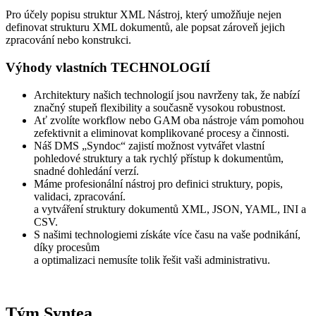
Pro účely popisu struktur XML Nástroj, který umožňuje nejen
definovat strukturu XML dokumentů, ale popsat zároveň jejich
zpracování nebo konstrukci.
Výhody vlastních TECHNOLOGIÍ
Architektury našich technologií jsou navrženy tak, že nabízí
značný stupeň flexibility a současně vysokou robustnost.
Ať zvolíte workflow nebo GAM oba nástroje vám pomohou
zefektivnit a eliminovat komplikované procesy a činnosti.
Náš DMS „Syndoc“ zajistí možnost vytvářet vlastní
pohledové struktury a tak rychlý přístup k dokumentům,
snadné dohledání verzí.
Máme profesionální nástroj pro definici struktury, popis,
validaci, zpracování.
a vytváření struktury dokumentů XML, JSON, YAML, INI a
CSV.
S našimi technologiemi získáte více času na vaše podnikání,
díky procesům
a optimalizaci nemusíte tolik řešit vaši administrativu.
Jindřich
RNDr. Michal Hejný
Tým Syntea