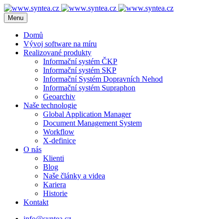
Menu
Domů
Vývoj software na míru
Realizované produkty
Informační systém ČKP
Informační systém SKP
Informační Systém Dopravních Nehod
Informační systém Supraphon
Geoarchiv
Naše technologie
Global Application Manager
Document Management System
Workflow
X-definice
O nás
Klienti
Blog
Naše články a videa
Kariera
Historie
Kontakt
info@syntea.cz