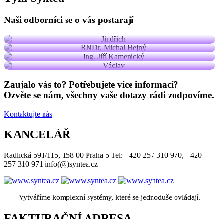
Programátor
Ing. Jiří Kamenický
Technický ředitel
Václav
Naši odborníci se o vás postarají
Statutární ředitel
Programátor
Zaujalo vás to? Potřebujete více informací?
Ozvěte se nám, všechny vaše dotazy rádi zodpovíme.
Kontaktujte nás
KANCELÁŘ
Radlická 591/115, 158 00 Praha 5 Tel: +420 257 310 970, +420
257 310 971 info(@)syntea.cz
Vytváříme komplexní systémy, které se jednoduše ovládají.
FAKTURAČNÍ ADRESA