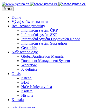
Menu
Domů
Vývoj software na míru
Realizované produkty
Informační systém ČKP
Informační systém SKP
Informační Systém Dopravních Nehod
Informační systém Supraphon
Geoarchiv
Naše technologie
Global Application Manager
Document Management System
Workflow
X-definice
O nás
Klienti
Blog
Naše články a videa
Kariera
Historie
Kontakt
info@syntea.cz