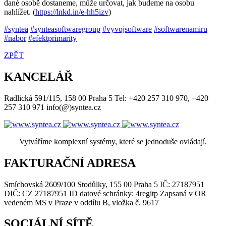
dané osobě dostaneme, může určovat, jak budeme na osobu
nahlížet. (
https://lnkd.in/e-hh5izv
)
#syntea
#synteasoftwaregroup
#vyvojsoftware
#softwarenamiru
#nabor
#efektprimarity
ZPĚT
KANCELÁŘ
Radlická 591/115, 158 00 Praha 5 Tel: +420 257 310 970, +420
257 310 971 info(@)syntea.cz
Vytváříme komplexní systémy, které se jednoduše ovládají.
FAKTURAČNÍ ADRESA
Smíchovská 2609/100 Stodůlky, 155 00 Praha 5 IČ: 27187951
DIČ: CZ 27187951 ID datové schránky: 4regitp Zapsaná v OR
vedeném MS v Praze v oddílu B, vložka č. 9617
SOCIÁLNÍ SÍTĚ