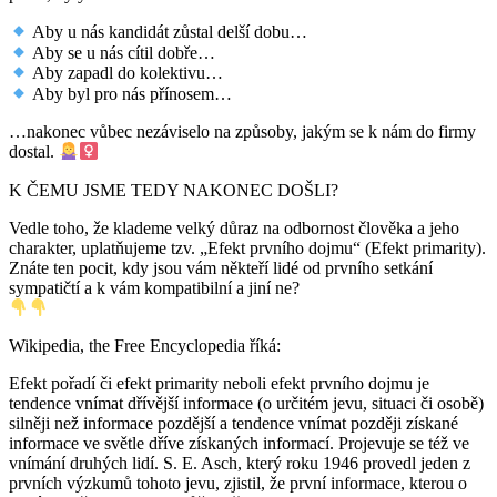
Aby u nás kandidát zůstal delší dobu…
Aby se u nás cítil dobře…
Aby zapadl do kolektivu…
Aby byl pro nás přínosem…
…nakonec vůbec nezáviselo na způsoby, jakým se k nám do firmy
dostal.
K ČEMU JSME TEDY NAKONEC DOŠLI?
Vedle toho, že klademe velký důraz na odbornost člověka a jeho
charakter, uplatňujeme tzv. „Efekt prvního dojmu“ (Efekt primarity).
Znáte ten pocit, kdy jsou vám někteří lidé od prvního setkání
sympatičtí a k vám kompatibilní a jiní ne?
Wikipedia, the Free Encyclopedia říká:
Efekt pořadí či efekt primarity neboli efekt prvního dojmu je
tendence vnímat dřívější informace (o určitém jevu, situaci či osobě)
silněji než informace pozdější a tendence vnímat později získané
informace ve světle dříve získaných informací. Projevuje se též ve
vnímání druhých lidí. S. E. Asch, který roku 1946 provedl jeden z
prvních výzkumů tohoto jevu, zjistil, že první informace, kterou o