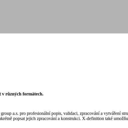
t v různých formátech.
re group a.s. pro profesionální popis, validaci, zpracování a vytvá
rétně popsat jejich zpracování a konstrukci. X-definition také umožňu