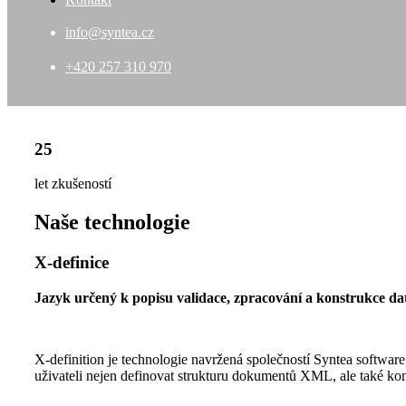
info@syntea.cz
+420 257 310 970
25
let zkušeností
Naše technologie
X-definice
Jazyk určený k popisu validace, zpracování a konstrukce da
X-definition je technologie navržená společností Syntea softwa
uživateli nejen definovat strukturu dokumentů XML, ale také konk