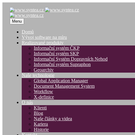
Menu
Domů
Vývoj software na míru
Realizované produkty
Informační systém ČKP
Informační systém SKP
Informační Systém Dopravních Nehod
Informační systém Supraphon
Geoarchiv
Naše technologie
Global Application Manager
Document Management System
Workflow
X-definice
O nás
Klienti
Blog
Naše články a videa
Kariera
Historie
Kontakt