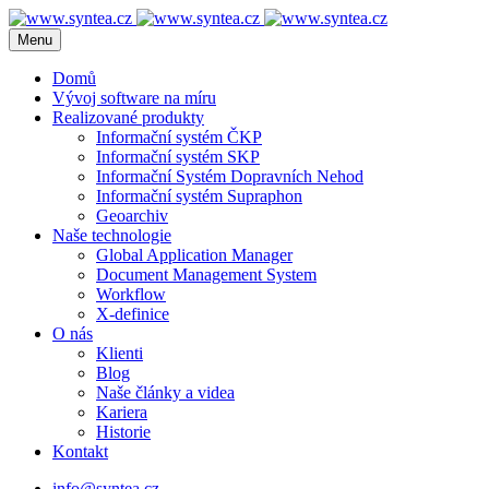
Menu
Domů
Vývoj software na míru
Realizované produkty
Informační systém ČKP
Informační systém SKP
Informační Systém Dopravních Nehod
Informační systém Supraphon
Geoarchiv
Naše technologie
Global Application Manager
Document Management System
Workflow
X-definice
O nás
Klienti
Blog
Naše články a videa
Kariera
Historie
Kontakt
info@syntea.cz