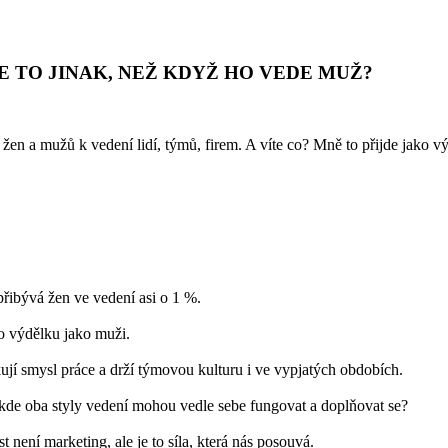
JE TO JINAK, NEŽ KDYŽ HO VEDE MUŽ?
up žen a mužů k vedení lidí, týmů, firem. A víte co? Mně to přijde jako 
řibývá žen ve vedení asi o 1 %.
o výdělku jako muži.
kují smysl práce a drží týmovou kulturu i ve vypjatých obdobích.
í, kde oba styly vedení mohou vedle sebe fungovat a doplňovat se?
není marketing, ale je to síla, která nás posouvá.