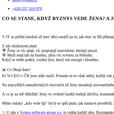
+420 257 310 970
CO SE STANE, KDYŽ BYZNYS VEDE ŽENA? A 
V IT se pořád (možná až moc tiše) naráží na to, jak moc se liší příst
Z mé zkušenosti platí:
💬 Ženy se víc ptají, víc propojují souvislosti, hledají smysl.
🎯 Muži mají tah na branku, jdou víc rovnou za řešením.
Když se tohle potká, vzniká tým, který má energii i hloubku.
📊 Co říkají data?
81 % CEO v ČR jsou stále muži. Pomalu se to však mění, každý rok p
Na nejvyšších manažerských úrovních už ženy dosahují srovnatelnéh
A co je za mě důležité: ženy ve vedení častěji budují důvěru, komuni
Místo otázky „kdo vede líp“ bych se spíš ptala: jak nastavit prostřed
✨ U nás v
Syntea software group a.s.
to vidím každý den. Rozmanitost 