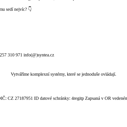
mu sedí nejvíc? 👇
 257 310 971 info(@)syntea.cz
Vytváříme komplexní systémy, které se jednoduše ovládají.
IČ: CZ 27187951 ID datové schránky: 4regitp Zapsaná v OR vedeném 