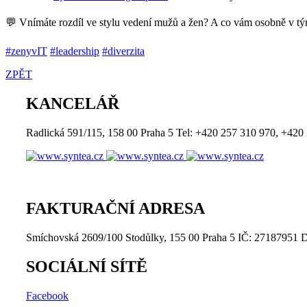
💬 Vnímáte rozdíl ve stylu vedení mužů a žen? A co vám osobně v tý
#
zenyvIT
#
leadership
#
diverzita
ZPĚT
KANCELÁŘ
Radlická 591/115, 158 00 Praha 5 Tel: +420 257 310 970, +420
FAKTURAČNÍ ADRESA
Smíchovská 2609/100 Stodůlky, 155 00 Praha 5 IČ: 27187951 D
SOCIÁLNÍ SÍTĚ
Facebook