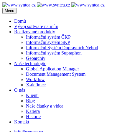
Menu
Domů
Vývoj software na míru
Realizované produkty
Informační systém ČKP
Informační systém SKP
Informační Systém Dopravních Nehod
Informační systém Supraphon
Geoarchiv
Naše technologie
Global Application Manager
Document Management System
Workflow
X-definice
O nás
Klienti
Blog
Naše články a videa
Kariera
Historie
Kontakt
info@syntea.cz