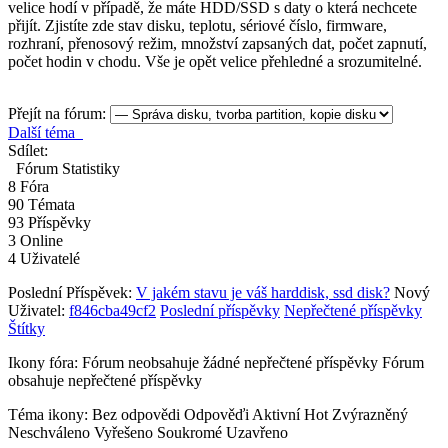
velice hodí v případě, že máte HDD/SSD s daty o která nechcete
přijít. Zjistíte zde stav disku, teplotu, sériové číslo, firmware,
rozhraní, přenosový režim, množství zapsaných dat, počet zapnutí,
počet hodin v chodu. Vše je opět velice přehledné a srozumitelné.
Přejít na fórum:
Další téma
Sdílet:
Fórum Statistiky
8
Fóra
90
Témata
93
Příspěvky
3
Online
4
Uživatelé
Poslední Příspěvek:
V jakém stavu je váš harddisk, ssd disk?
Nový
Uživatel:
f846cba49cf2
Poslední příspěvky
Nepřečtené příspěvky
Štítky
Ikony fóra:
Fórum neobsahuje žádné nepřečtené příspěvky
Fórum
obsahuje nepřečtené příspěvky
Téma ikony:
Bez odpovědi
Odpověďi
Aktivní
Hot
Zvýrazněný
Neschváleno
Vyřešeno
Soukromé
Uzavřeno