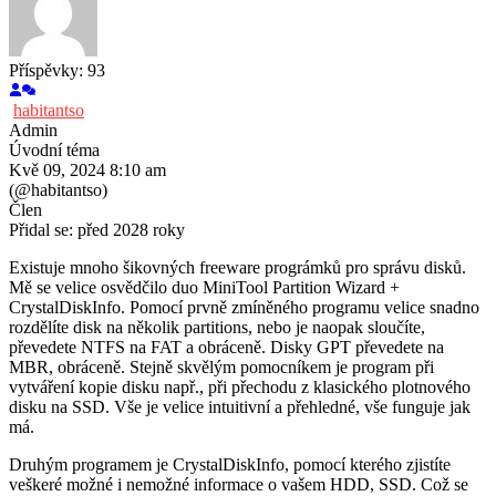
Příspěvky: 93
habitantso
Admin
Úvodní téma
Kvě 09, 2024 8:10 am
(@habitantso)
Člen
Přidal se: před 2028 roky
Existuje mnoho šikovných freeware prográmků pro správu disků.
Mě se velice osvědčilo duo MiniTool Partition Wizard +
CrystalDiskInfo. Pomocí prvně zmíněného programu velice snadno
rozdělíte disk na několik partitions, nebo je naopak sloučíte,
převedete NTFS na FAT a obráceně. Disky GPT převedete na
MBR, obráceně. Stejně skvělým pomocníkem je program při
vytváření kopie disku např., při přechodu z klasického plotnového
disku na SSD. Vše je velice intuitivní a přehledné, vše funguje jak
má.
Druhým programem je CrystalDiskInfo, pomocí kterého zjistíte
veškeré možné i nemožné informace o vašem HDD, SSD. Což se