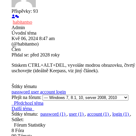
Příspěvky: 93
habitantso
Admin
Úvodní téma
Kvě 06, 2024 8:47 am
(@habitantso)
Člen
Přidal se: před 2028 roky
Stiskem CTRL+ALT+DEL, vyvoláte modrou obrazovku, čtvrtý řádek
uschovejte (ideálně Keepass, viz jiný článek).
Štítky tématu
password
user
account
login
Přejít na fórum:
Předchozí téma
Další téma
Štítky tématu:
password (1)
,
user (1)
,
account (1)
,
login (1)
,
Sdílet:
Fórum Statistiky
8
Fóra
90
Témata