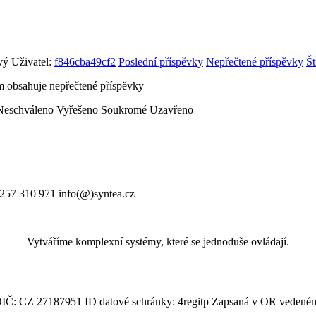
ý Uživatel:
f846cba49cf2
Poslední příspěvky
Nepřečtené příspěvky
Št
 obsahuje nepřečtené příspěvky
Neschváleno
Vyřešeno
Soukromé
Uzavřeno
 257 310 971 info(@)syntea.cz
Vytváříme komplexní systémy, které se jednoduše ovládají.
IČ: CZ 27187951 ID datové schránky: 4regitp Zapsaná v OR vedeném 