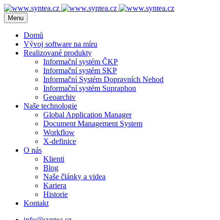
Menu
Domů
Vývoj software na míru
Realizované produkty
Informační systém ČKP
Informační systém SKP
Informační Systém Dopravních Nehod
Informační systém Supraphon
Geoarchiv
Naše technologie
Global Application Manager
Document Management System
Workflow
X-definice
O nás
Klienti
Blog
Naše články a videa
Kariera
Historie
Kontakt
info@syntea.cz