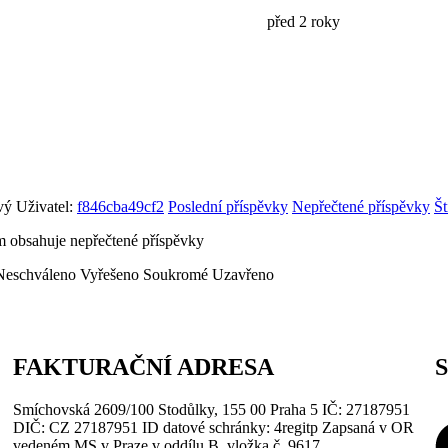
před 2 roky
ý Uživatel:
f846cba49cf2
Poslední příspěvky
Nepřečtené příspěvky
Št
 obsahuje nepřečtené příspěvky
Neschváleno
Vyřešeno
Soukromé
Uzavřeno
FAKTURAČNÍ ADRESA
Smíchovská 2609/100 Stodůlky, 155 00 Praha 5 IČ: 27187951
DIČ: CZ 27187951 ID datové schránky: 4regitp Zapsaná v OR
vedeném MS v Praze v oddílu B, vložka č. 9617