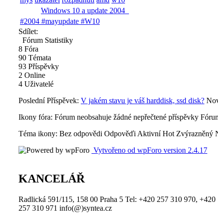
Windows 10 a update 2004
#2004 #mayupdate #W10
Sdílet:
Fórum Statistiky
8
Fóra
90
Témata
93
Příspěvky
2
Online
4
Uživatelé
Poslední Příspěvek:
V jakém stavu je váš harddisk, ssd disk?
Nov
Ikony fóra:
Fórum neobsahuje žádné nepřečtené příspěvky
Fórum
Téma ikony:
Bez odpovědi
Odpověďi
Aktivní
Hot
Zvýrazněný
Vytvořeno od wpForo version 2.4.17
KANCELÁŘ
Radlická 591/115, 158 00 Praha 5 Tel: +420 257 310 970, +420
257 310 971 info(@)syntea.cz