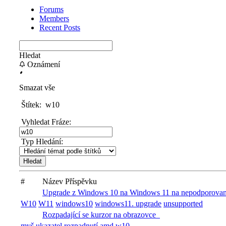
Forums
Members
Recent Posts
Hledat
Oznámení
Smazat vše
Štítek:
w10
Vyhledat Fráze:
Typ Hledání:
#
Název Příspěvku
Upgrade z Windows 10 na Windows 11 na nepodporovan
W10
W11
windows10
windows11. upgrade
unsupported
Rozpadající se kurzor na obrazovce
myš
ukazatel
rozpadnutí
amd
w10