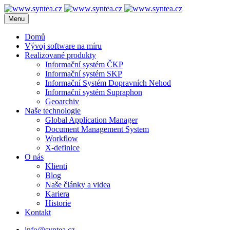
Menu
Domů
Vývoj software na míru
Realizované produkty
Informační systém ČKP
Informační systém SKP
Informační Systém Dopravních Nehod
Informační systém Supraphon
Geoarchiv
Naše technologie
Global Application Manager
Document Management System
Workflow
X-definice
O nás
Klienti
Blog
Naše články a videa
Kariera
Historie
Kontakt
info@syntea.cz