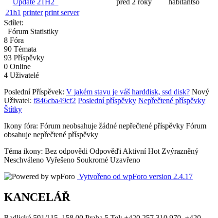
Update 21H2
před 2 roky
habitantso
21h1
printer
print server
Sdílet:
Fórum Statistiky
8
Fóra
90
Témata
93
Příspěvky
0
Online
4
Uživatelé
Poslední Příspěvek:
V jakém stavu je váš harddisk, ssd disk?
Nový
Uživatel:
f846cba49cf2
Poslední příspěvky
Nepřečtené příspěvky
Štítky
Ikony fóra:
Fórum neobsahuje žádné nepřečtené příspěvky
Fórum
obsahuje nepřečtené příspěvky
Téma ikony:
Bez odpovědi
Odpověďi
Aktivní
Hot
Zvýrazněný
Neschváleno
Vyřešeno
Soukromé
Uzavřeno
Vytvořeno od wpForo version 2.4.17
KANCELÁŘ
Radlická 591/115, 158 00 Praha 5 Tel: +420 257 310 970, +420