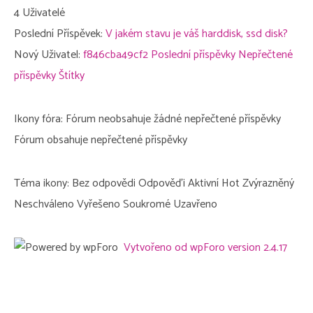
4
Uživatelé
Poslední Příspěvek:
V jakém stavu je váš harddisk, ssd disk?
Nový Uživatel:
f846cba49cf2
Poslední příspěvky
Nepřečtené
příspěvky
Štítky
Ikony fóra:
Fórum neobsahuje žádné nepřečtené příspěvky
Fórum obsahuje nepřečtené příspěvky
Téma ikony:
Bez odpovědi
Odpověďi
Aktivní
Hot
Zvýrazněný
Neschváleno
Vyřešeno
Soukromé
Uzavřeno
Vytvořeno od wpForo version 2.4.17