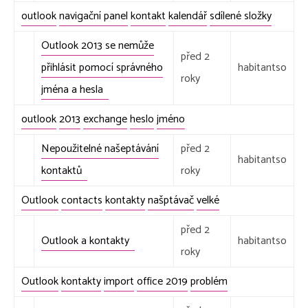
outlook
navigační panel
kontakt
kalendář
sdílené složky
Outlook 2013 se nemůže
před 2
přihlásit pomocí správného
habitantso
roky
jména a hesla
outlook
2013
exchange
heslo
jméno
Nepoužitelné našeptávání
před 2
habitantso
kontaktů
roky
Outlook
contacts
kontakty
našptávač
velké
před 2
Outlook a kontakty
habitantso
roky
Outlook
kontakty
import
office 2019
problém