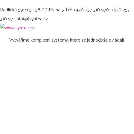
Radlická 591/115, 158 00 Praha 5 Tel: +420 257 310 970, +420 257
310 971 info(@)syntea.cz
Vytváříme komplexní systémy, které se jednoduše ovládají.
FAKTURAČNÍ ADRESA
Smíchovská 2609/100 Stodůlky, 155 00 Praha 5 IČ: 27187951 DIČ:
CZ 27187951 ID datové schránky: 4regitp Zapsaná v OR vedeném
MS v Praze v oddílu B, vložka č. 9617
SOCIÁLNÍ SÍTĚ
Facebook