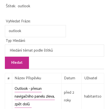
Geoarchiv
X-definice
Naše články a videa
Štítek:
outlook
Kariera
Vyhledat Fráze:
Historie
Typ Hledání:
#
Název Příspěvku
Datum
Uživatel
Outlook - přesun
před 2
navigačního panelu zleva,
habitantso
roky
zpět dolů