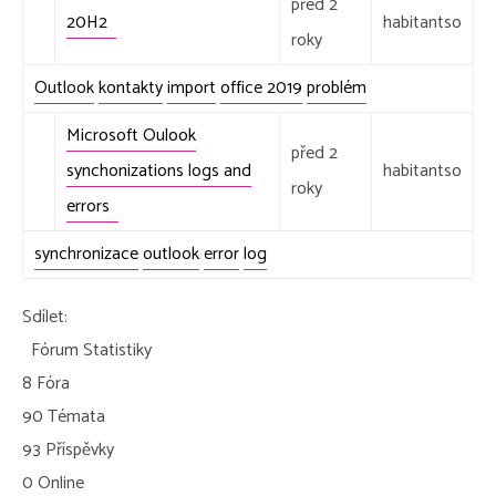
před 2
20H2
habitantso
roky
Outlook
kontakty
import
office 2019
problém
Microsoft Oulook
před 2
synchonizations logs and
habitantso
roky
errors
synchronizace
outlook
error
log
Sdílet:
Fórum Statistiky
8
Fóra
90
Témata
93
Příspěvky
0
Online