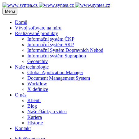
Menu
Domů
Vývoj software na míru
Realizované produkty
Informační systém ČKP
Informační systém SKP
Informační Systém Dopravních Nehod
Informační systém Supraphon
Geoarchiv
Naše technologie
Global Application Manager
Document Management System
Workflow
X-definice
O nás
Klienti
Blog
Naše články a videa
Kariera
Historie
Kontakt
info@syntea.cz