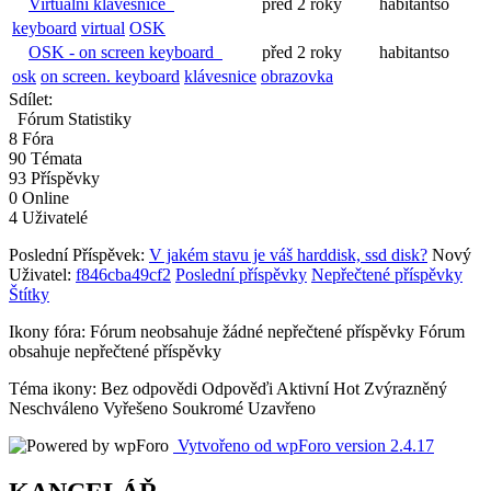
Virtuální klávesnice
před 2 roky
habitantso
keyboard
virtual
OSK
OSK - on screen keyboard
před 2 roky
habitantso
osk
on screen. keyboard
klávesnice
obrazovka
Sdílet:
Fórum Statistiky
8
Fóra
90
Témata
93
Příspěvky
0
Online
4
Uživatelé
Poslední Příspěvek:
V jakém stavu je váš harddisk, ssd disk?
Nový
Uživatel:
f846cba49cf2
Poslední příspěvky
Nepřečtené příspěvky
Štítky
Ikony fóra:
Fórum neobsahuje žádné nepřečtené příspěvky
Fórum
obsahuje nepřečtené příspěvky
Téma ikony:
Bez odpovědi
Odpověďi
Aktivní
Hot
Zvýrazněný
Neschváleno
Vyřešeno
Soukromé
Uzavřeno
Vytvořeno od wpForo version 2.4.17