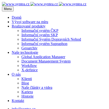
Menu
Domů
Vývoj software na míru
Realizované produkty
Informační systém ČKP
Informační systém SKP
Informační Systém Dopravních Nehod
Informační systém Supraphon
Geoarchiv
Naše technologie
Global Application Manager
Document Management System
Workflow
X-definice
O nás
Klienti
Blog
Naše články a videa
Kariera
Historie
Kontakt
info@syntea.cz