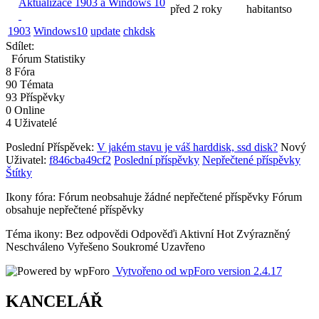
Aktualizace 1903 a Windows 10
před 2 roky
habitantso
1903
Windows10
update
chkdsk
Sdílet:
Fórum Statistiky
8
Fóra
90
Témata
93
Příspěvky
0
Online
4
Uživatelé
Poslední Příspěvek:
V jakém stavu je váš harddisk, ssd disk?
Nový
Uživatel:
f846cba49cf2
Poslední příspěvky
Nepřečtené příspěvky
Štítky
Ikony fóra:
Fórum neobsahuje žádné nepřečtené příspěvky
Fórum
obsahuje nepřečtené příspěvky
Téma ikony:
Bez odpovědi
Odpověďi
Aktivní
Hot
Zvýrazněný
Neschváleno
Vyřešeno
Soukromé
Uzavřeno
Vytvořeno od wpForo version 2.4.17
KANCELÁŘ