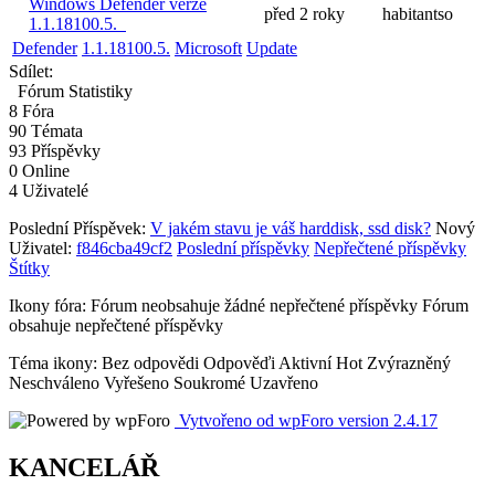
Windows Defender verze
před 2 roky
habitantso
1.1.18100.5.
Defender
1.1.18100.5.
Microsoft
Update
Sdílet:
Fórum Statistiky
8
Fóra
90
Témata
93
Příspěvky
0
Online
4
Uživatelé
Poslední Příspěvek:
V jakém stavu je váš harddisk, ssd disk?
Nový
Uživatel:
f846cba49cf2
Poslední příspěvky
Nepřečtené příspěvky
Štítky
Ikony fóra:
Fórum neobsahuje žádné nepřečtené příspěvky
Fórum
obsahuje nepřečtené příspěvky
Téma ikony:
Bez odpovědi
Odpověďi
Aktivní
Hot
Zvýrazněný
Neschváleno
Vyřešeno
Soukromé
Uzavřeno
Vytvořeno od wpForo version 2.4.17
KANCELÁŘ