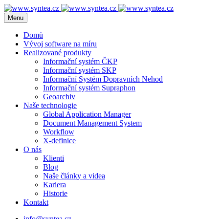
Menu
Domů
Vývoj software na míru
Realizované produkty
Informační systém ČKP
Informační systém SKP
Informační Systém Dopravních Nehod
Informační systém Supraphon
Geoarchiv
Naše technologie
Global Application Manager
Document Management System
Workflow
X-definice
O nás
Klienti
Blog
Naše články a videa
Kariera
Historie
Kontakt
info@syntea.cz